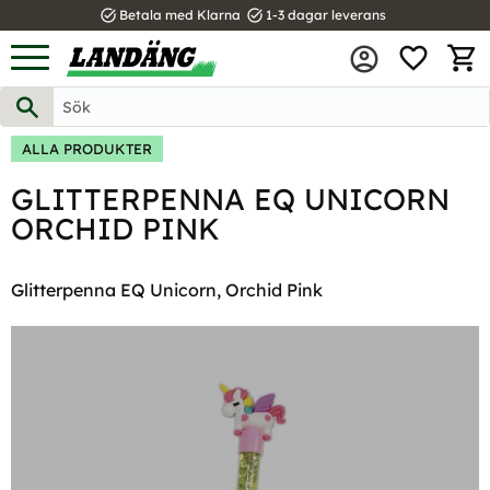
task_alt
task_alt
Betala med Klarna
1-3 dagar leverans
FAVOR
Meny
KUND
ALLA PRODUKTER
GLITTERPENNA EQ UNICORN
ORCHID PINK
Glitterpenna EQ Unicorn, Orchid Pink