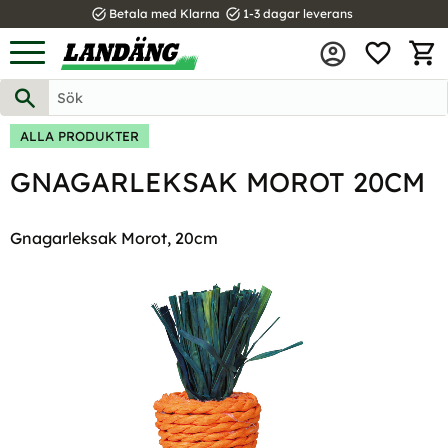
task_alt
task_alt
Betala med Klarna
1-3 dagar leverans
FAVOR
Meny
KUND
ALLA PRODUKTER
GNAGARLEKSAK MOROT 20CM
Gnagarleksak Morot, 20cm