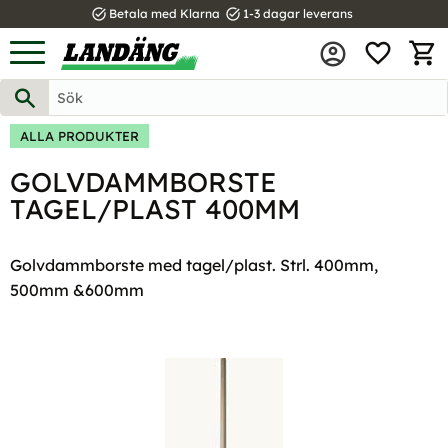
task_alt
task_alt
Betala med Klarna
1-3 dagar leverans
FAVOR
Meny
KUND
ALLA PRODUKTER
GOLVDAMMBORSTE
TAGEL/PLAST 400MM
Golvdammborste med tagel/plast. Strl. 400mm,
500mm &600mm