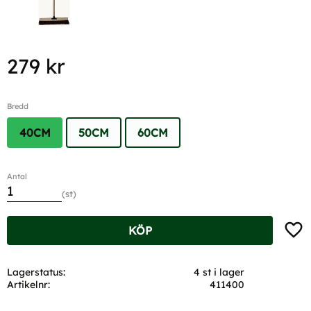
279
kr
Bredd
40CM
50CM
60CM
Antal
st
Lägg t
KÖP
Lagerstatus
4 st i lager
Artikelnr
411400