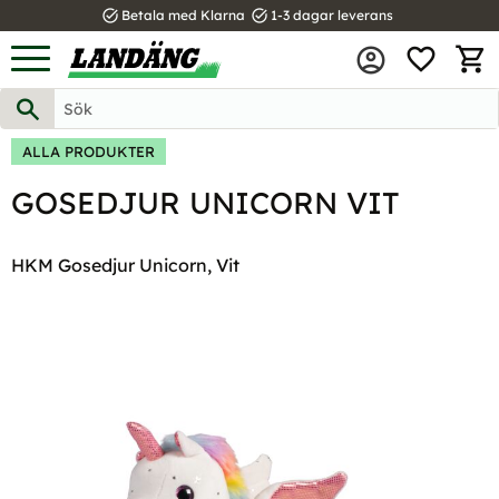
task_alt
task_alt
Betala med Klarna
1-3 dagar leverans
FAVOR
Meny
KUND
ALLA PRODUKTER
GOSEDJUR UNICORN VIT
HKM Gosedjur Unicorn, Vit