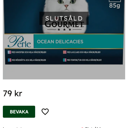
SLUTSÅLD
79
kr
Lägg till i favoriter
BEVAKA