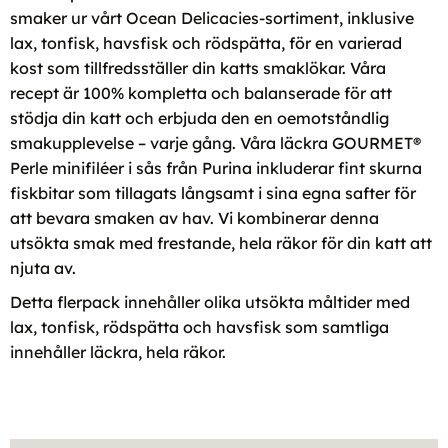
smaker ur vårt Ocean Delicacies-sortiment, inklusive
lax, tonfisk, havsfisk och rödspätta, för en varierad
kost som tillfredsställer din katts smaklökar. Våra
recept är 100% kompletta och balanserade för att
stödja din katt och erbjuda den en oemotståndlig
smakupplevelse – varje gång. Våra läckra GOURMET®
Perle minifiléer i sås från Purina inkluderar fint skurna
fiskbitar som tillagats långsamt i sina egna safter för
att bevara smaken av hav. Vi kombinerar denna
utsökta smak med frestande, hela räkor för din katt att
njuta av.
Detta flerpack innehåller olika utsökta måltider med
lax, tonfisk, rödspätta och havsfisk som samtliga
innehåller läckra, hela räkor.