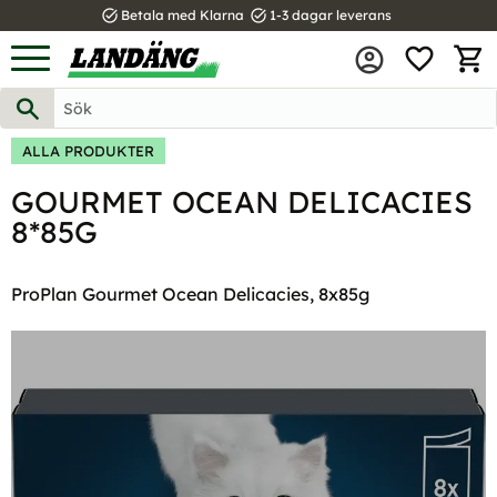
task_alt
task_alt
Betala med Klarna
1-3 dagar leverans
FAVOR
Meny
KUND
ALLA PRODUKTER
GOURMET OCEAN DELICACIES
8*85G
ProPlan Gourmet Ocean Delicacies, 8x85g