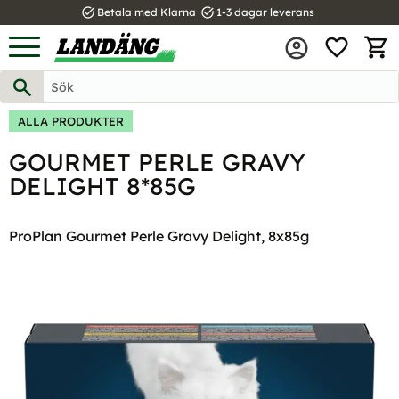
task_alt
task_alt
Betala med Klarna
1-3 dagar leverans
FAVOR
Meny
KUND
ALLA PRODUKTER
GOURMET PERLE GRAVY
DELIGHT 8*85G
ProPlan Gourmet Perle Gravy Delight, 8x85g