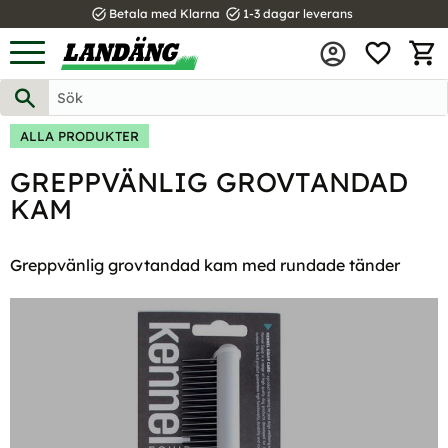
task_alt
task_alt
Betala med Klarna
1-3 dagar leverans
FAVOR
Meny
KUND
ALLA PRODUKTER
GREPPVÄNLIG GROVTANDAD
KAM
Greppvänlig grovtandad kam med rundade tänder