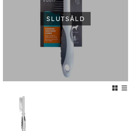
SLUTSÅLD
Rutnäts
Lis