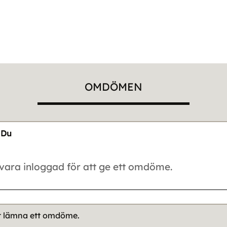
OMDÖMEN
Du
tt lämna ett omdöme.