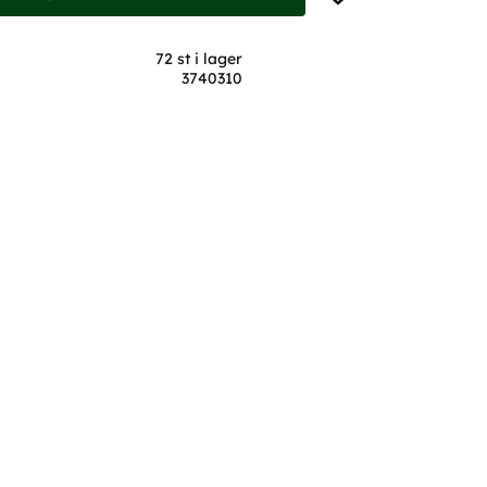
72 st i lager
3740310