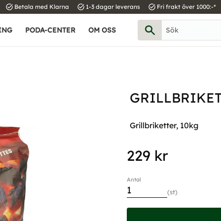
task_alt
task_alt
task_alt
Betala med Klarna
1-3 dagar leverans
Fri frakt över 1000:-*
ING
PODA-CENTER
OM OSS
GRILLBRIKET
Grillbriketter, 10kg
229
kr
Antal
st