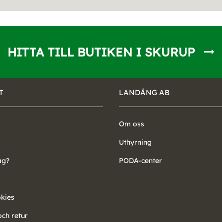
HITTA TILL BUTIKEN I SKURUP
T
LANDÄNG AB
Om oss
Uthyrning
ag?
PODA-center
okies
ch retur