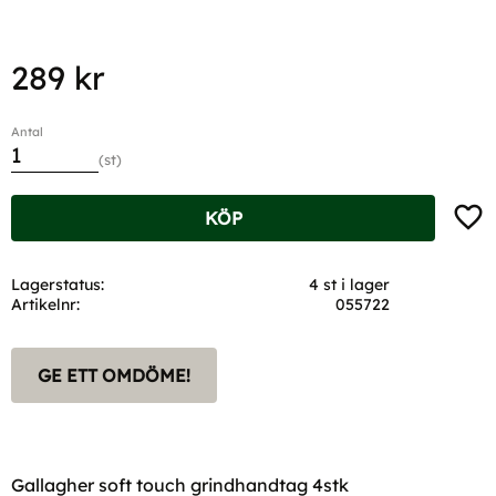
289
kr
Antal
st
Lägg t
KÖP
Lagerstatus
4 st i lager
Artikelnr
055722
GE ETT OMDÖME!
Gallagher soft touch grindhandtag 4stk