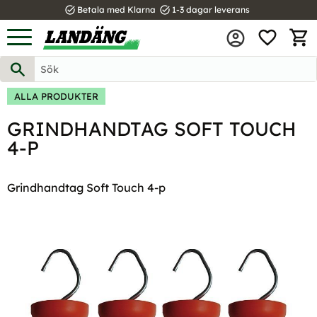
task_alt
task_alt
Betala med Klarna
1-3 dagar leverans
FAVOR
Meny
KUND
ALLA PRODUKTER
GRINDHANDTAG SOFT TOUCH
4-P
Grindhandtag Soft Touch 4-p