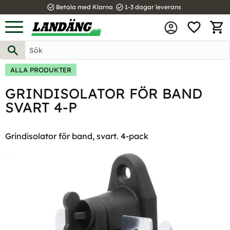
task_alt
task_alt
Betala med Klarna
1-3 dagar leverans
FAVOR
Meny
KUND
ALLA PRODUKTER
GRINDISOLATOR FÖR BAND
SVART 4-P
Grindisolator för band, svart. 4-pack