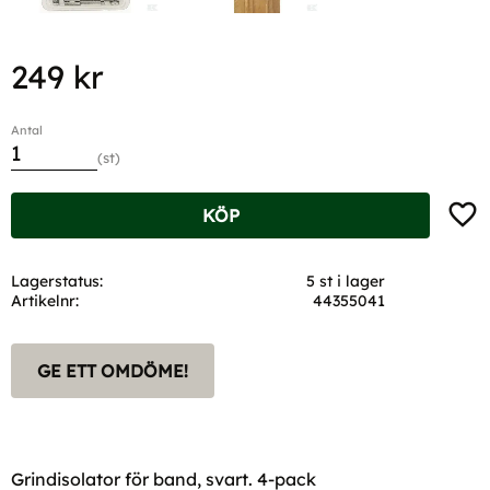
249
kr
Antal
st
Lägg t
KÖP
Lagerstatus
5 st i lager
Artikelnr
44355041
GE ETT OMDÖME!
Grindisolator för band, svart. 4-pack