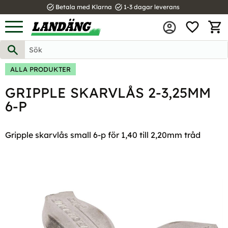
task_alt
task_alt
Betala med Klarna
1-3 dagar leverans
FAVOR
Meny
KUND
ALLA PRODUKTER
GRIPPLE SKARVLÅS 2-3,25MM
6-P
Gripple skarvlås small 6-p för 1,40 till 2,20mm tråd