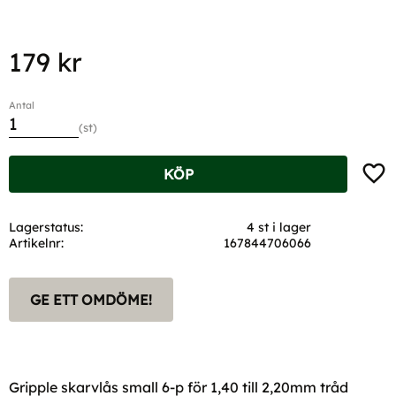
179
kr
Antal
st
Lägg t
KÖP
Lagerstatus
4 st i lager
Artikelnr
167844706066
GE ETT OMDÖME!
Gripple skarvlås small 6-p för 1,40 till 2,20mm tråd