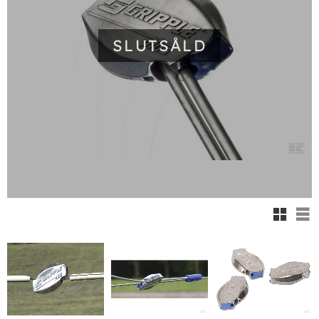
SLUTSÅLD
Rutnäts
Lis