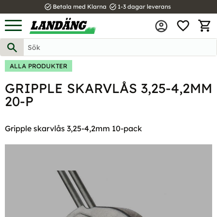
task_alt
task_alt
Betala med Klarna
1-3 dagar leverans
FAVOR
Meny
KUND
ALLA PRODUKTER
GRIPPLE SKARVLÅS 3,25-4,2MM
20-P
Gripple skarvlås 3,25-4,2mm 10-pack