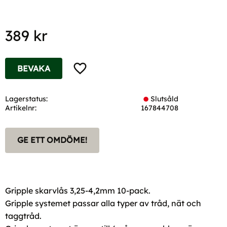
389
kr
Lägg till i favoriter
BEVAKA
Lagerstatus
Slutsåld
Artikelnr
167844708
GE ETT OMDÖME!
Gripple skarvlås 3,25-4,2mm 10-pack.
Gripple systemet passar alla typer av tråd, nät och
taggtråd.