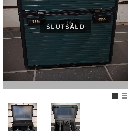
SLUTSÅLD
Rutnäts
Lis