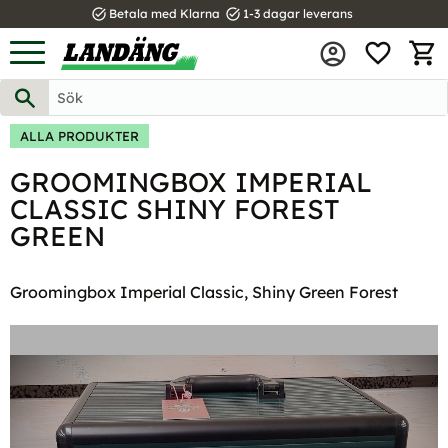
task_alt
task_alt
Betala med Klarna
1-3 dagar leverans
FAVOR
Meny
KUND
ALLA PRODUKTER
GROOMINGBOX IMPERIAL
CLASSIC SHINY FOREST
GREEN
Groomingbox Imperial Classic, Shiny Green Forest