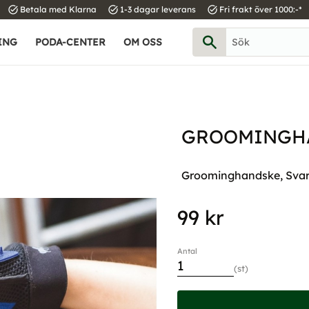
task_alt
task_alt
task_alt
Betala med Klarna
1-3 dagar leverans
Fri frakt över 1000:-*
ING
PODA-CENTER
OM OSS
GROOMINGHA
Groominghandske, Svar
99
kr
Antal
st