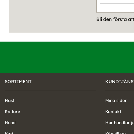
Bli den första a
SORTIMENT
KUNDTJÄNS
Häst
Mina sidor
Ryttare
Kontakt
Hund
Hur handlar j
Katt
Köpvillkor