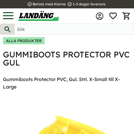
task_alt
task_alt
Betala med Klarna
1-3 dagar leverans
FAVOR
Meny
KUND
ALLA PRODUKTER
GUMMIBOOTS PROTECTOR PVC
GUL
Gummiboots Protector PVC, Gul. Strl. X-Small till X-
Large