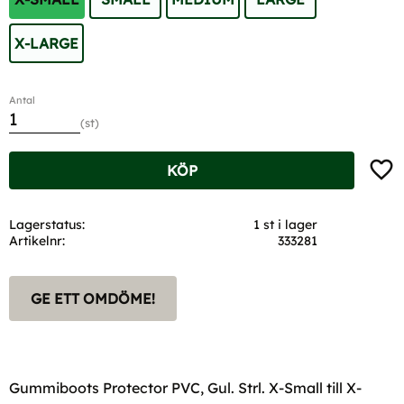
X-LARGE
Antal
st
Lägg t
KÖP
Lagerstatus
1 st i lager
Artikelnr
333281
GE ETT OMDÖME!
Gummiboots Protector PVC, Gul. Strl. X-Small till X-