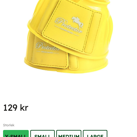
129
kr
Storlek
X-SMALL
SMALL
MEDIUM
LARGE