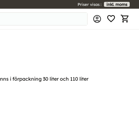
Priser visas
inkl. moms
FAVORIT
KUNDV
s i förpackning 30 liter och 110 liter