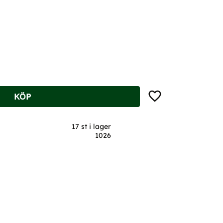
Lägg till i favoriter
KÖP
17 st i lager
1026