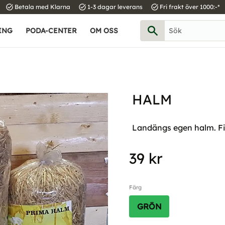
task_alt
task_alt
task_alt
Betala med Klarna
1-3 dagar leverans
Fri frakt över 1000:-*
ING
PODA-CENTER
OM OSS
HALM
Landängs egen halm. Finn
39
kr
Färg
GRÖN