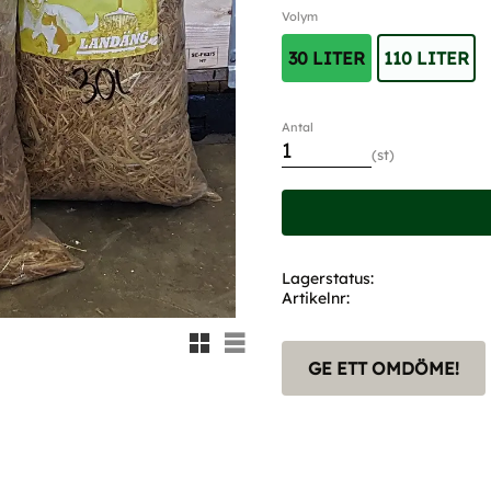
Volym
30 LITER
110 LITER
Antal
st
Lagerstatus
Artikelnr
Rutnätsvy
Listvy
GE ETT OMDÖME!