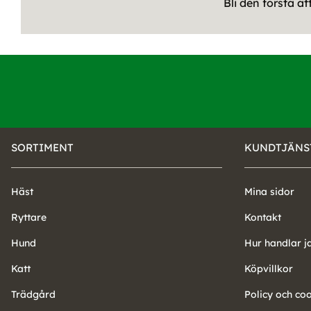
Bli den första a
SORTIMENT
KUNDTJÄNS
Häst
Mina sidor
Ryttare
Kontakt
Hund
Hur handlar j
Katt
Köpvillkor
Trädgård
Policy och co