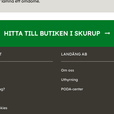
tt lämna ett omdöme.
HITTA TILL BUTIKEN I SKURUP
T
LANDÄNG AB
Om oss
Uthyrning
ag?
PODA-center
okies