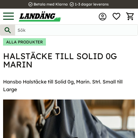
task_alt
task_alt
Betala med Klarna
1-3 dagar leverans
FAVOR
Meny
KUND
ALLA PRODUKTER
HALSTÄCKE TILL SOLID 0G
MARIN
Hansbo Halstäcke till Solid 0g, Marin. Strl. Small till
Large