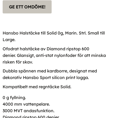
GE ETT OMDÖME!
Hansbo Halstäcke till Solid 0g, Marin. Strl. Small till
Large.
Ofodrat halstäcke av Diamond ripstop 600
denier. Glansigt, anti-stat nylonfoder för att minska
risken för skav.
Dubbla spännen med kardborre, designat med
dekorativ Hansbo Sport silicon print logga.
Kompatibelt med regntäcke Solid.
0 g fyllning.
4000 mm vattenpelare.
3000 MVT andasfunktion.
Diamond ripstop 600 denier