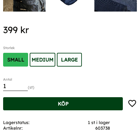
399
kr
Storlek
SMALL
MEDIUM
LARGE
Antal
st
Lägg t
KÖP
Lagerstatus
1 st i lager
Artikelnr
603738