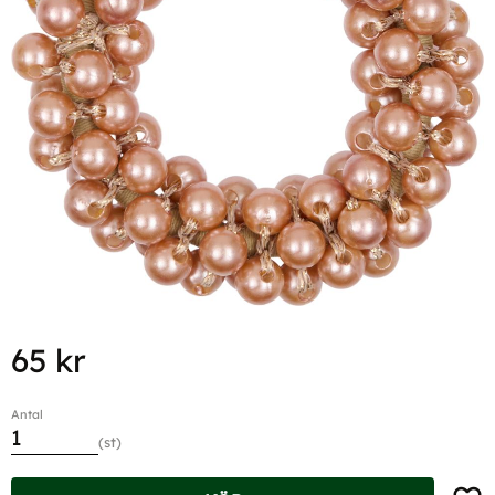
65
kr
Antal
st
Lägg t