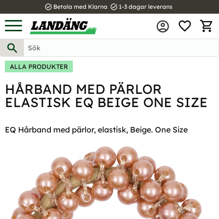
task_alt
task_alt
Betala med Klarna
1-3 dagar leverans
FAVOR
Meny
KUND
ALLA PRODUKTER
HÅRBAND MED PÄRLOR
ELASTISK EQ BEIGE ONE SIZE
EQ Hårband med pärlor, elastisk, Beige. One Size