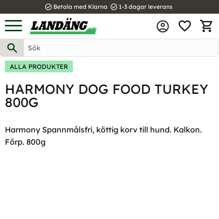
task_alt
task_alt
Betala med Klarna
1-3 dagar leverans
FAVOR
Meny
KUND
ALLA PRODUKTER
HARMONY DOG FOOD TURKEY
800G
Harmony Spannmålsfri, köttig korv till hund. Kalkon.
Förp. 800g