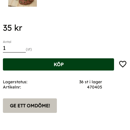
35
kr
Antal
st
Lägg t
KÖP
Lagerstatus
36 st i lager
Artikelnr
470405
GE ETT OMDÖME!