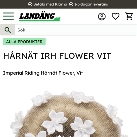
task_alt
task_alt
Betala med Klarna
1-3 dagar leverans
FAVOR
Meny
KUND
ALLA PRODUKTER
HÅRNÄT IRH FLOWER VIT
Imperial Riding Hårnät Flower, Vit