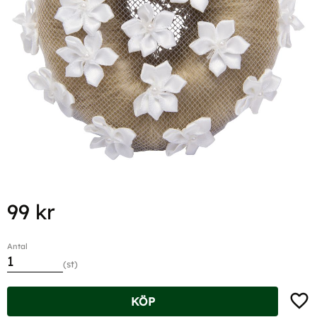
99
kr
Antal
st
Lägg t
KÖP