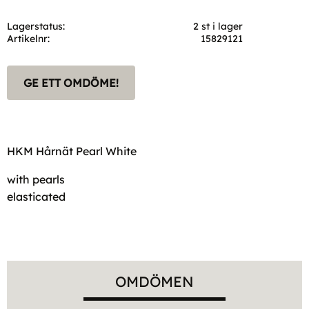
Lagerstatus
2 st i lager
Artikelnr
15829121
GE ETT OMDÖME!
HKM Hårnät Pearl White
with pearls
elasticated
OMDÖMEN