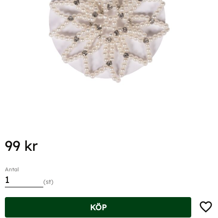
99
kr
Antal
st
Lägg t
KÖP