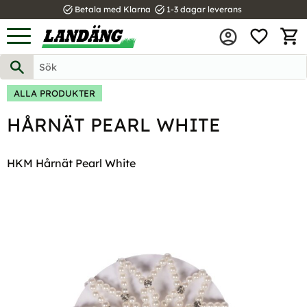
task_alt
task_alt
Betala med Klarna
1-3 dagar leverans
FAVOR
Meny
KUND
ALLA PRODUKTER
HÅRNÄT PEARL WHITE
HKM Hårnät Pearl White