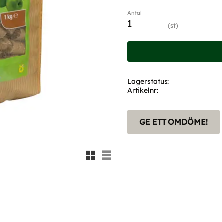
Antal
st
Lagerstatus
Artikelnr
GE ETT OMDÖME!
Rutnätsvy
Listvy