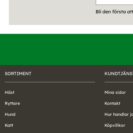
Bli den första a
SORTIMENT
KUNDTJÄNS
Häst
Mina sidor
Ryttare
Kontakt
Hund
Hur handlar j
Katt
Köpvillkor