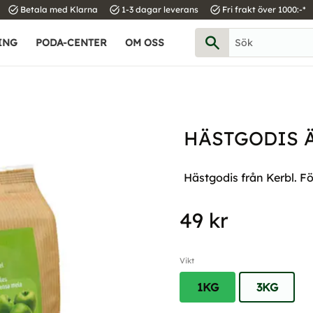
task_alt
task_alt
task_alt
Betala med Klarna
1-3 dagar leverans
Fri frakt över 1000:-*
ING
PODA-CENTER
OM OSS
HÄSTGODIS 
Hästgodis från Kerbl. Fö
49
kr
Vikt
1KG
3KG