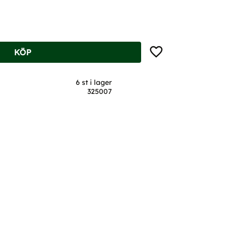
Lägg till i favoriter
KÖP
6 st i lager
325007