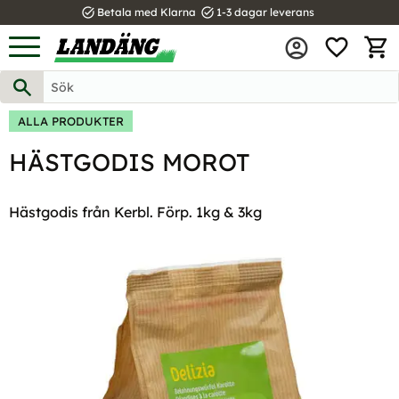
task_alt
task_alt
Betala med Klarna
1-3 dagar leverans
FAVOR
Meny
KUND
ALLA PRODUKTER
HÄSTGODIS MOROT
Hästgodis från Kerbl. Förp. 1kg & 3kg