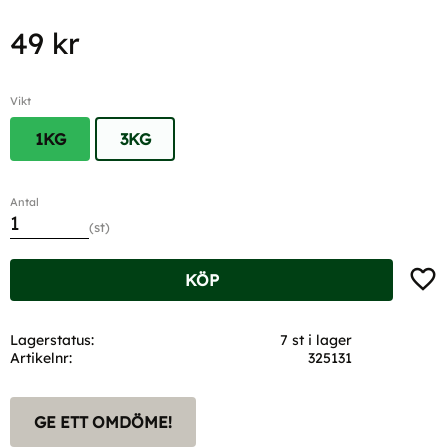
49
kr
Vikt
1KG
3KG
Antal
st
Lägg t
KÖP
Lagerstatus
7 st i lager
Artikelnr
325131
GE ETT OMDÖME!