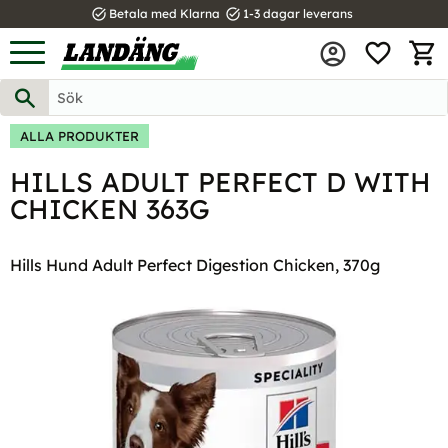
task_alt
task_alt
Betala med Klarna
1-3 dagar leverans
FAVOR
Meny
KUND
ALLA PRODUKTER
HILLS ADULT PERFECT D WITH
CHICKEN 363G
Hills Hund Adult Perfect Digestion Chicken, 370g