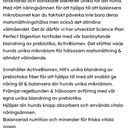
önskvärda och oönskade bakterier unika för din hund.
Med rätt näringsämnen för att hjälpa till att balansera
mikrobiomet kan du faktiskt påverka inte bara deras
matsmältningshälsa men också det allmäna
välmåendet. Det är därför vi har utvecklat Science Plan
Perfect Digestion torrfoder med vår banbrytande
blandning av prebiotika, ActivBiome+. Det stöttar varje
hunds unika mikrobiom för hälsosam matsmältning &
allmänt välmående.
Innehåller ActiveBiome+, Hill's unika blandning av
prebiotiska fiber för att hjälpa till med att snabbt ge
näring åt & balansera din hunds unika mikrobiom.
Främjar regelbunden & hälsosam avföring med vår
egna unika blandning av prebiotika.
Hjälper din hunds kropp absorbera och använda vitala
näringsämnen.
Balanserad nutrition och mineraler för friska vitala
organ.