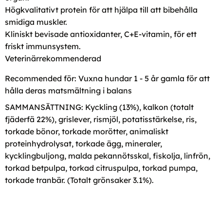
Högkvalitativt protein för att hjälpa till att bibehålla
smidiga muskler.
Kliniskt bevisade antioxidanter, C+E-vitamin, för ett
friskt immunsystem.
Veterinärrekommenderad
Recommended för: Vuxna hundar 1 - 5 år gamla för att
hålla deras matsmältning i balans
SAMMANSÄTTNING: Kyckling (13%), kalkon (totalt
fjäderfä 22%), grislever, rismjöl, potatisstärkelse, ris,
torkade bönor, torkade morötter, animaliskt
proteinhydrolysat, torkade ägg, mineraler,
kycklingbuljong, malda pekannötsskal, fiskolja, linfrön,
torkad betpulpa, torkad citruspulpa, torkad pumpa,
torkade tranbär. (Totalt grönsaker 3.1%).