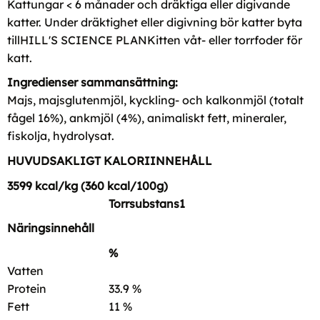
Kattungar < 6 månader och dräktiga eller digivande
katter. Under dräktighet eller digivning bör katter byta
till
HILL'S SCIENCE PLAN
Kitten våt- eller torrfoder för
katt.
Ingredienser sammansättning:
Majs, majsglutenmjöl, kyckling- och kalkonmjöl (totalt
fågel 16%), ankmjöl (4%), animaliskt fett, mineraler,
fiskolja, hydrolysat.
HUVUDSAKLIGT KALORIINNEHÅLL
3599 kcal/kg (360 kcal/100g)
Torrsubstans1
Näringsinnehåll
%
Vatten
Protein
33.9 %
Fett
11 %