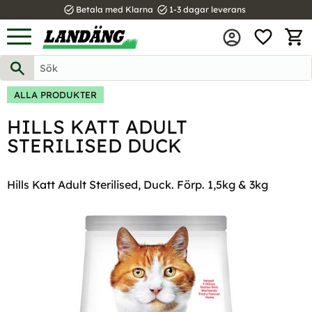
task_alt
task_alt
Betala med Klarna
1-3 dagar leverans
FAVOR
Meny
KUND
ALLA PRODUKTER
HILLS KATT ADULT
STERILISED DUCK
Hills Katt Adult Sterilised, Duck. Förp. 1,5kg & 3kg