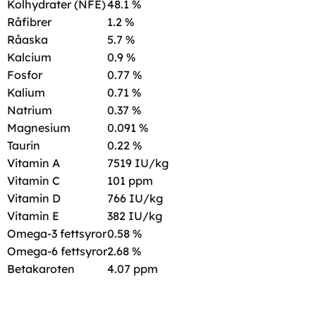
Kolhydrater (NFE)
48.1 %
Råfibrer
1.2 %
Råaska
5.7 %
Kalcium
0.9 %
Fosfor
0.77 %
Kalium
0.71 %
Natrium
0.37 %
Magnesium
0.091 %
Taurin
0.22 %
Vitamin A
7519 IU/kg
Vitamin C
101 ppm
Vitamin D
766 IU/kg
Vitamin E
382 IU/kg
Omega-3 fettsyror
0.58 %
Omega-6 fettsyror
2.68 %
Betakaroten
4.07 ppm