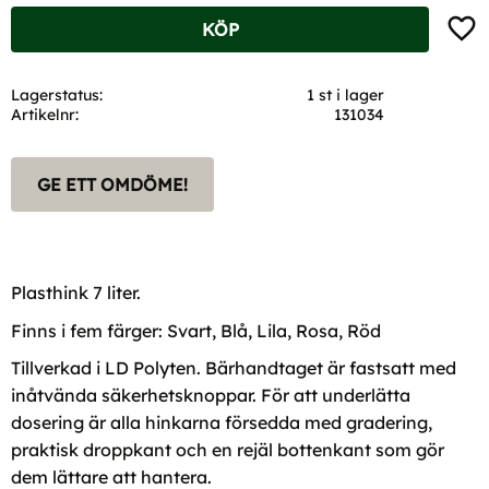
Lägg t
KÖP
Lagerstatus
1 st i lager
Artikelnr
131034
GE ETT OMDÖME!
Plasthink 7 liter.
Finns i fem färger: Svart, Blå, Lila, Rosa, Röd
Tillverkad i LD Polyten. Bärhandtaget är fastsatt med
inåtvända säkerhetsknoppar. För att underlätta
dosering är alla hinkarna försedda med gradering,
praktisk droppkant och en rejäl bottenkant som gör
dem lättare att hantera.