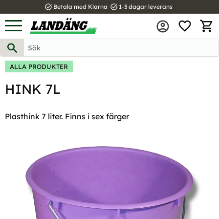
task_alt
task_alt
Betala med Klarna
1-3 dagar leverans
FAVOR
Meny
KUND
ALLA PRODUKTER
HINK 7L
Plasthink 7 liter. Finns i sex färger