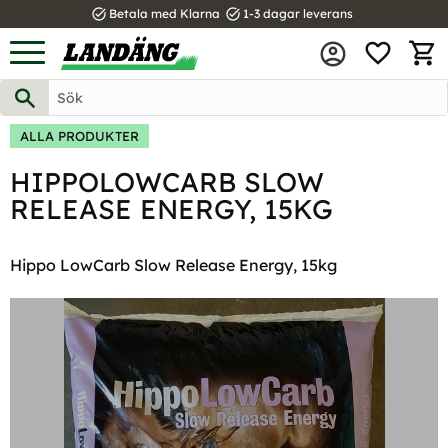
task_alt
task_alt
Betala med Klarna
1-3 dagar leverans
FAVOR
Meny
KUND
ALLA PRODUKTER
HIPPOLOWCARB SLOW
RELEASE ENERGY, 15KG
Hippo LowCarb Slow Release Energy, 15kg