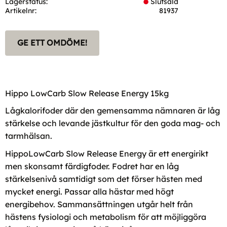
Lagerstatus
Slutsåld
Artikelnr
81937
GE ETT OMDÖME!
Hippo LowCarb Slow Release Energy 15kg
Lågkalorifoder där den gemensamma nämnaren är låg
stärkelse och levande jästkultur för den goda mag- och
tarmhälsan.
HippoLowCarb Slow Release Energy är ett energirikt
men skonsamt färdig­foder. Fodret har en låg
stärkelsenivå samtidigt som det förser hästen med
mycket energi. Passar alla hästar med högt
energibehov. Samman­sättningen utgår helt från
hästens fysiologi och metabolism för att möjliggöra