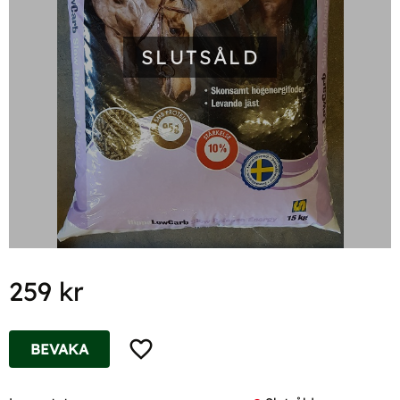
SLUTSÅLD
259
kr
Lägg till i favoriter
BEVAKA