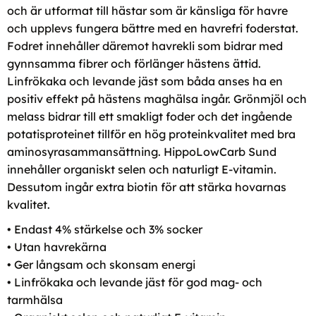
och är utformat till hästar som är känsliga för havre
och upplevs fungera bättre med en havrefri foderstat.
Fodret innehåller däremot havrekli som bidrar med
gynnsamma fibrer och förlänger hästens ättid.
Linfrökaka och levande jäst som båda anses ha en
positiv ef­fekt på hästens maghälsa ingår. Grönmjöl och
melass bidrar till ett smakligt foder och det ingående
potatisproteinet tillför en hög proteinkvalitet med bra
aminosyrasammansättning. HippoLowCarb Sund
innehåller organiskt selen och naturligt E-vitamin.
Dessutom ingår extra biotin för att stärka hovarnas
kvalitet.
• Endast 4% stärkelse och 3% socker
• Utan havrekärna
• Ger långsam och skonsam energi
• Linfrökaka och levande jäst för god mag- och
tarmhälsa