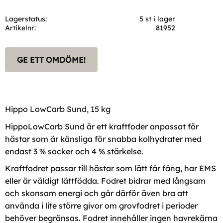
Lagerstatus
5 st i lager
Artikelnr
81952
GE ETT OMDÖME!
Hippo LowCarb Sund, 15 kg
HippoLowCarb Sund är ett kraftfoder anpassat för
hästar som är känsliga för snabba kolhydrater med
endast 3 % socker och 4 % stärkelse.
Kraftfodret passar till hästar som lätt får fång, har EMS
eller är väldigt lättfödda. Fodret bidrar med långsam
och skonsam energi och går därför även bra att
använda i lite större givor om grovfodret i perioder
behöver begränsas. Fodret innehåller ingen havrekärna