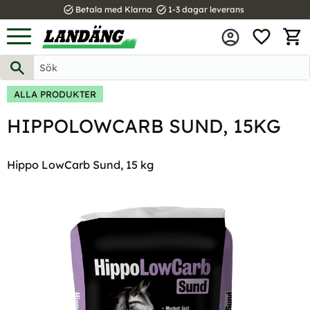
task_alt
task_alt
Betala med Klarna
1-3 dagar leverans
FAVOR
Meny
KUND
ALLA PRODUKTER
HIPPOLOWCARB SUND, 15KG
Hippo LowCarb Sund, 15 kg