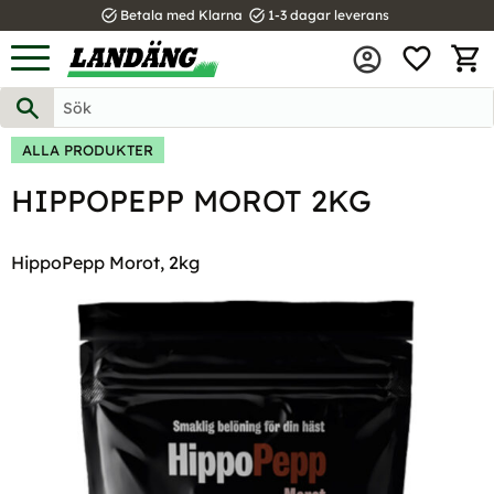
task_alt
task_alt
Betala med Klarna
1-3 dagar leverans
FAVOR
Meny
KUND
ALLA PRODUKTER
HIPPOPEPP MOROT 2KG
HippoPepp Morot, 2kg