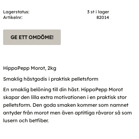
Lagerstatus
3 st i lager
Artikelnr
82014
GE ETT OMDÖME!
HippoPepp Morot, 2kg
Smaklig hästgodis i praktisk pelletsform
En smaklig belöning till din häst. HippoPepp Morot
skapar den lilla extra motivationen i en praktisk stor
pelletsform. Den goda smaken kommer som namnet
antyder från morot men även aptitliga råvaror så som
lusern och betfiber.