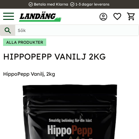
task_alt
task_alt
Betala med Klarna
1-3 dagar leverans
FAVOR
Meny
KUND
ALLA PRODUKTER
HIPPOPEPP VANILJ 2KG
HippoPepp Vanilj, 2kg