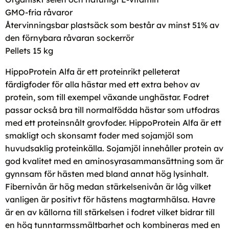
GMO-fria råvaror
Återvinningsbar plastsäck som består av minst 51% av
den förnybara råvaran sockerrör
Pellets 15 kg
HippoProtein Alfa är ett proteinrikt pelleterat
färdigfoder för alla hästar med ett extra behov av
protein, som till exempel växande unghästar. Fodret
passar också bra till normalfödda hästar som utfodras
med ett proteinsnålt grovfoder. HippoProtein Alfa är ett
smakligt och skonsamt foder med sojamjöl som
huvudsaklig proteinkälla. Sojamjöl innehåller protein av
god kvalitet med en aminosyrasammansättning som är
gynnsam för hästen med bland annat hög lysinhalt.
Fibernivån är hög medan stärkelsenivån är låg vilket
vanligen är positivt för hästens magtarmhälsa. Havre
är en av källorna till stärkelsen i fodret vilket bidrar till
en hög tunntarmssmältbarhet och kombineras med en