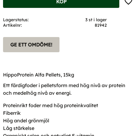
KÖP
Lagerstatus
3 st i lager
Artikelnr
81942
GE ETT OMDÖME!
HippoProtein Alfa Pellets, 15kg
Ett färdigfoder i pelletsform med hög nivå av protein
och medelhög nivå av energi.
Proteinrikt foder med hög proteinkvalitet
Fiberrik
Hög andel grönmjöl
Låg stärkelse
Organiskt selen och naturligt E-vitamin