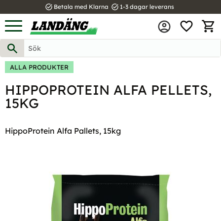
task_alt
task_alt
Betala med Klarna
1-3 dagar leverans
FAVOR
Meny
KUND
ALLA PRODUKTER
HIPPOPROTEIN ALFA PELLETS,
15KG
HippoProtein Alfa Pallets, 15kg