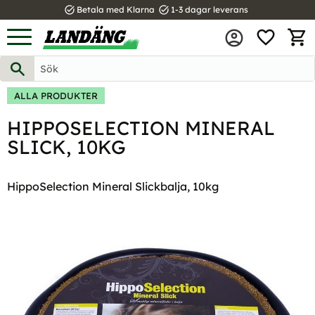
task_alt
task_alt
Betala med Klarna
1-3 dagar leverans
FAVOR
Meny
KUND
ALLA PRODUKTER
HIPPOSELECTION MINERAL
SLICK, 10KG
HippoSelection Mineral Slickbalja, 10kg