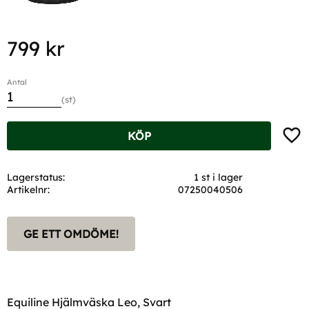
799
kr
Antal
st
Lägg t
KÖP
Lagerstatus
1 st i lager
Artikelnr
07250040506
GE ETT OMDÖME!
Equiline Hjälmväska Leo, Svart