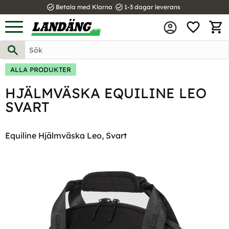
task_alt
task_alt
Betala med Klarna
1-3 dagar leverans
FAVOR
Meny
KUND
ALLA PRODUKTER
HJÄLMVÄSKA EQUILINE LEO
SVART
Equiline Hjälmväska Leo, Svart