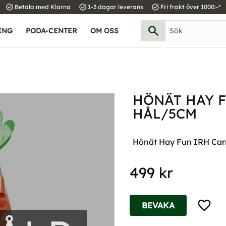
task_alt
task_alt
task_alt
Betala med Klarna
1-3 dagar leverans
Fri frakt över 1000:-*
ING
PODA-CENTER
OM OSS
HÖNÄT HAY 
HÅL/5CM
Hönät Hay Fun IRH Car
499
kr
Lägg til
BEVAKA