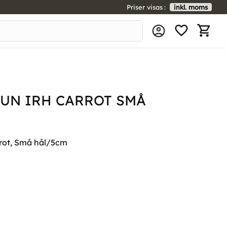
Priser visas
inkl. moms
FAVORIT
KUNDV
FUN IRH CARROT SMÅ
rot, Små hål/5cm
l i favoriter