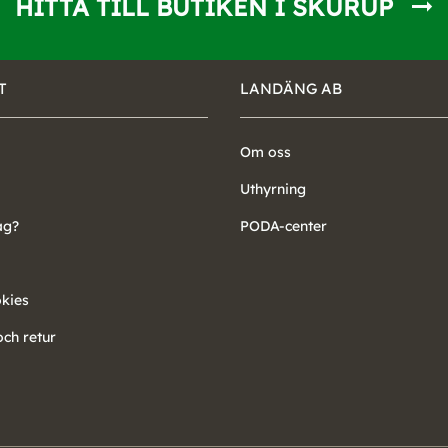
HITTA TILL BUTIKEN I SKURUP
T
LANDÄNG AB
Om oss
Uthyrning
ag?
PODA-center
okies
ch retur