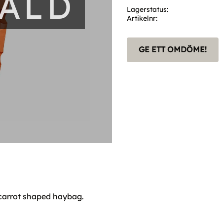
SÅLD
Lagerstatus
Artikelnr
GE ETT OMDÖME!
 carrot shaped haybag.