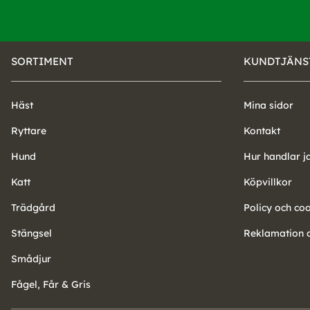
SORTIMENT
KUNDTJÄNS
Häst
Mina sidor
Ryttare
Kontakt
Hund
Hur handlar j
Katt
Köpvillkor
Trädgård
Policy och co
Stängsel
Reklamation o
Smådjur
Fågel, Får & Gris