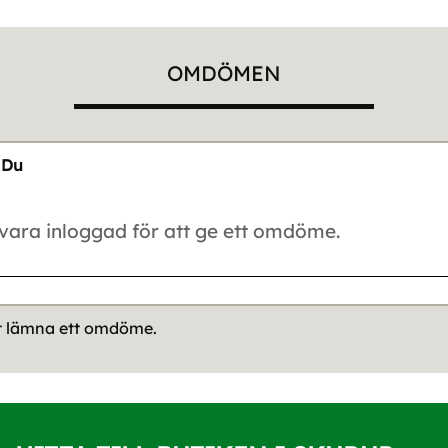
OMDÖMEN
Du
tt lämna ett omdöme.