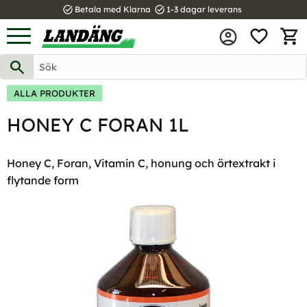
task_alt
task_alt
Betala med Klarna
1-3 dagar leverans
FAVOR
Meny
KUND
ALLA PRODUKTER
HONEY C FORAN 1L
Honey C, Foran, Vitamin C, honung och örtextrakt i
flytande form