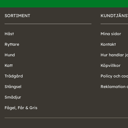
SORTIMENT
KUNDTJÄNS
Häst
Mina sidor
Ryttare
Kontakt
Hund
Hur handlar j
Katt
Köpvillkor
Trädgård
Policy och co
Stängsel
Reklamation o
Smådjur
Fågel, Får & Gris