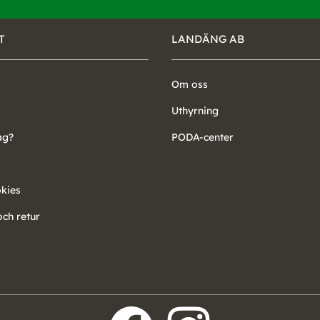
T
LANDÄNG AB
Om oss
Uthyrning
ag?
PODA-center
okies
ch retur