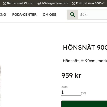
task_alt
task_alt
task_alt
Betala med Klarna
1-3 dagar leverans
Fri frakt över 1000:-*
ING
PODA-CENTER
OM OSS
HÖNSNÄT 90
Hönsnät, H: 90cm, mas
959
kr
Antal
st