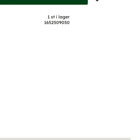
1 st i lager
1652509050