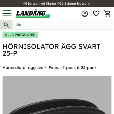
task_alt
task_alt
Betala med Klarna
1-3 dagar leverans
FAVOR
Meny
KUND
ALLA PRODUKTER
HÖRNISOLATOR ÄGG SVART
25-P
Hörnisolator ägg svart. Finns i 6-pack & 25-pack