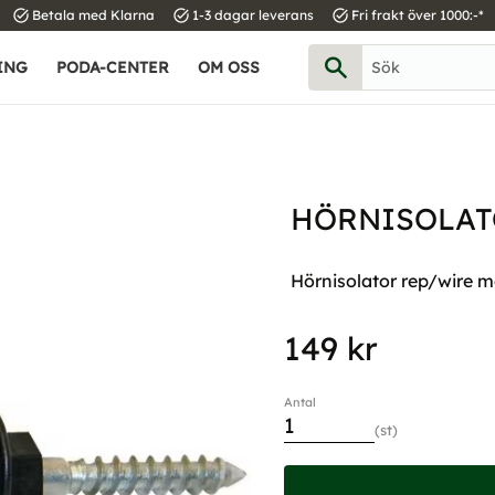
task_alt
task_alt
task_alt
Betala med Klarna
1-3 dagar leverans
Fri frakt över 1000:-*
ING
PODA-CENTER
OM OSS
HÖRNISOLAT
Hörnisolator rep/wire m
149
kr
Antal
st