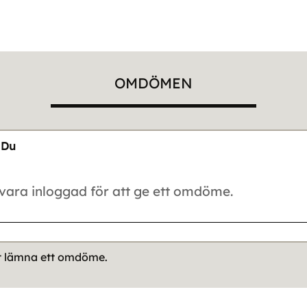
OMDÖMEN
Du
tt lämna ett omdöme.