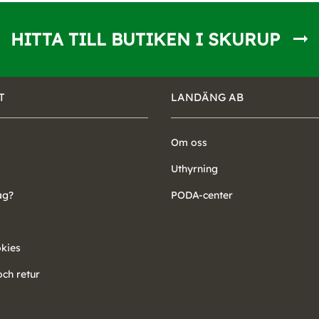
HITTA TILL BUTIKEN I SKURUP
T
LANDÄNG AB
Om oss
Uthyrning
ag?
PODA-center
okies
ch retur