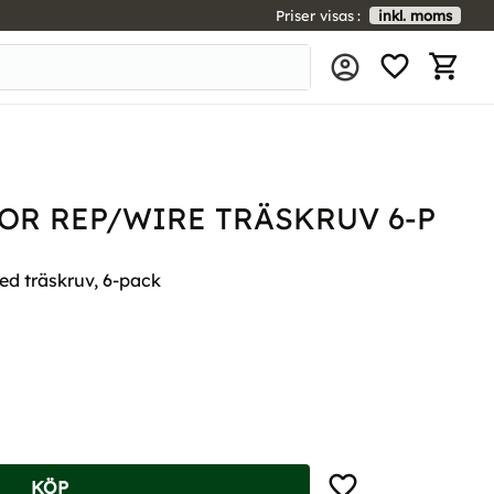
Priser visas
inkl. moms
FAVORIT
KUNDV
OR REP/WIRE TRÄSKRUV 6-P
ed träskruv, 6-pack
Lägg till i favoriter
KÖP