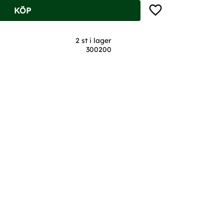
Lägg till i favoriter
KÖP
2 st i lager
300200