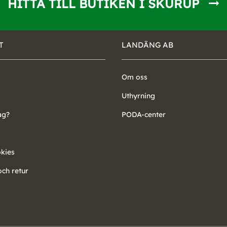
HITTA TILL BUTIKEN I SKURUP
T
LANDÄNG AB
Om oss
Uthyrning
ag?
PODA-center
okies
ch retur