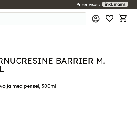
Priser visas
inkl. moms
FAVORIT
KUNDV
RNUCRESINE BARRIER M.
L
volja med pensel, 500ml