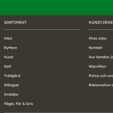
SORTIMENT
KUNDTJÄNS
Häst
Mina sidor
Ryttare
Kontakt
Hund
Hur handlar j
Katt
Köpvillkor
Trädgård
Policy och co
Stängsel
Reklamation o
Smådjur
Fågel, Får & Gris