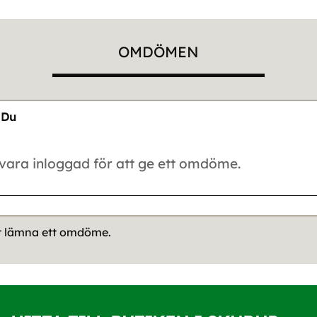
OMDÖMEN
Du
tt lämna ett omdöme.