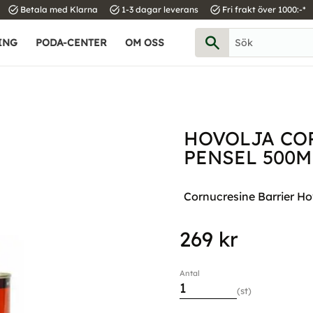
task_alt
task_alt
task_alt
Betala med Klarna
1-3 dagar leverans
Fri frakt över 1000:-*
ING
PODA-CENTER
OM OSS
HOVOLJA CO
PENSEL 500M
Cornucresine Barrier Ho
269
kr
Antal
st