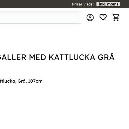
Priser visas
inkl. moms
FAVORIT
KUNDV
ALLER MED KATTLUCKA GRÅ
ttlucka, Grå, 107cm