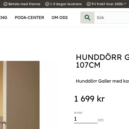
task_alt
task_alt
task_alt
Betala med Klarna
1-3 dagar leverans
Fri frakt över 1000:-*
ING
PODA-CENTER
OM OSS
HUNDDÖRR G
107CM
Hunddörr Galler med ka
1 699
kr
Antal
st