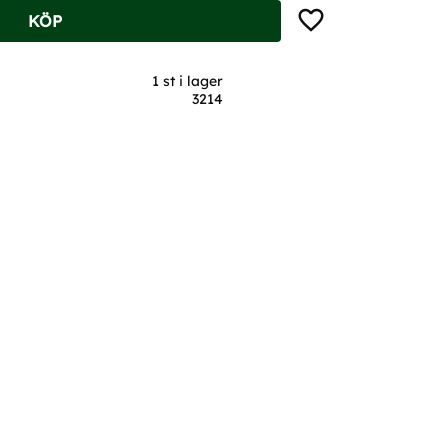
Lägg till i favoriter
KÖP
1 st i lager
3214