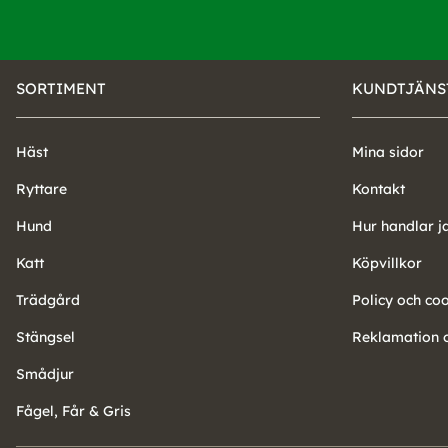
SORTIMENT
KUNDTJÄNS
Häst
Mina sidor
Ryttare
Kontakt
Hund
Hur handlar j
Katt
Köpvillkor
Trädgård
Policy och co
Stängsel
Reklamation o
Smådjur
Fågel, Får & Gris