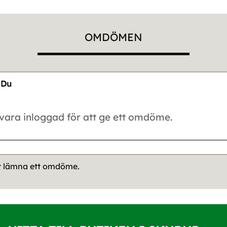
OMDÖMEN
Du
tt lämna ett omdöme.