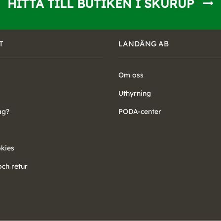
HITTA TILL BUTIKEN I SKURUP
T
LANDÄNG AB
Om oss
Uthyrning
ag?
PODA-center
okies
ch retur