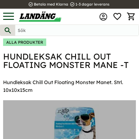
task_alt
task_alt
Betala med Klarna
1-3 dagar leverans
FAVOR
Meny
KUND
ALLA PRODUKTER
HUNDLEKSAK CHILL OUT
FLOATING MONSTER MANE -T
Hundleksak Chill Out Floating Monster Manet. Strl.
10x10x15cm