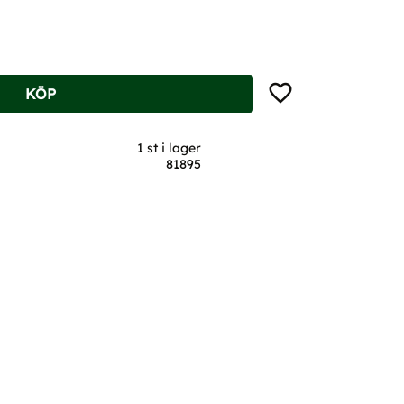
Lägg till i favoriter
KÖP
1 st i lager
81895