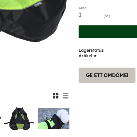
Antal
st
Lagerstatus
Artikelnr
GE ETT OMDÖME!
Rutnätsvy
Listvy