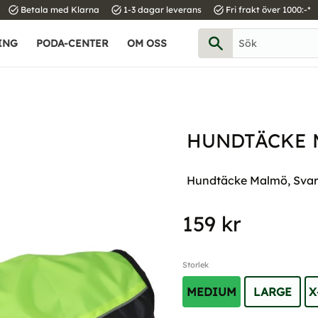
task_alt
task_alt
task_alt
Betala med Klarna
1-3 dagar leverans
Fri frakt över 1000:-*
ING
PODA-CENTER
OM OSS
HUNDTÄCKE 
Hundtäcke Malmö, Svart/
159
kr
Storlek
MEDIUM
LARGE
X