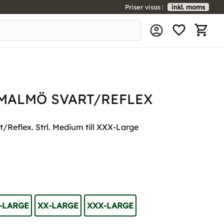
Priser visas
inkl. moms
FAVORIT
KUNDV
MALMÖ SVART/REFLEX
Reflex. Strl. Medium till XXX-Large
-LARGE
XX-LARGE
XXX-LARGE