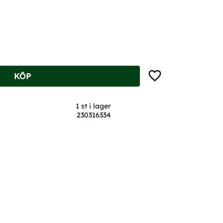
Lägg till i favoriter
KÖP
1 st i lager
230316334