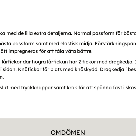
a med de lilla extra detaljerna. Normal passform för bästa rö
r bästa passform samt med elastisk midja. Förstärkningspane
t impregneras för att tåla väta bättre.
lårfickor där högra lårfickan har 2 fickor med dragkedja.
r i sidan. Knäfickor för plats med knäskydd. Dragkedja i be
n.
slut med tryckknappar samt krok för att spänna fast i skos
OMDÖMEN