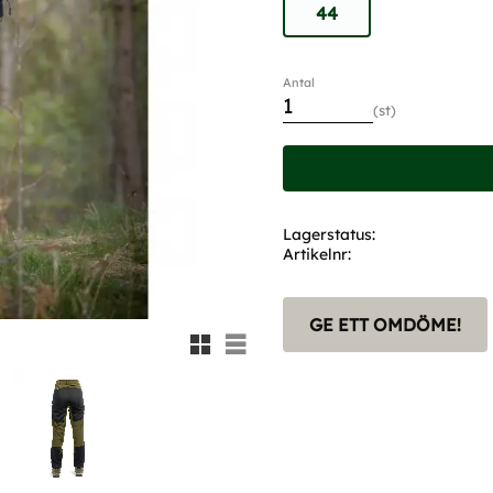
44
Antal
st
Lagerstatus
Artikelnr
GE ETT OMDÖME!
Rutnätsvy
Listvy