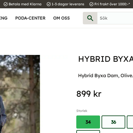
task_alt
task_alt
task_alt
Betala med Klarna
1-3 dagar leverans
Fri frakt över 1000:-*
ING
PODA-CENTER
OM OSS
HYBRID BYXA
Hybrid Byxa Dam, Olive. S
899
kr
Storlek
34
36