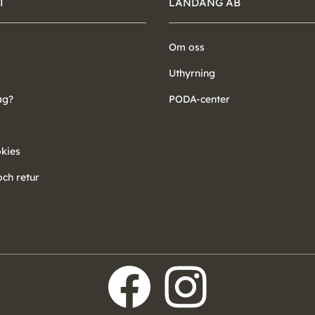
T
LANDÄNG AB
Om oss
Uthyrning
ag?
PODA-center
okies
ch retur