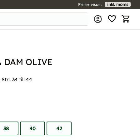
Priser visas
inkl. moms
FAVORIT
KUNDV
 DAM OLIVE
trl. 34 till 44
38
40
42