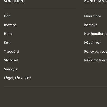
SORTIMENT
KUNDTJÄNS
Häst
Mina sidor
Ryttare
Kontakt
Hund
Hur handlar j
Katt
Köpvillkor
Trädgård
Policy och co
Stängsel
Reklamation o
Smådjur
Fågel, Får & Gris