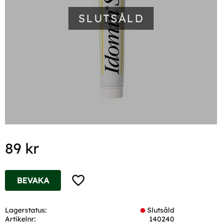
SLUTSÅLD
89
kr
Lägg till i favoriter
BEVAKA
Lagerstatus
Slutsåld
Artikelnr
140240