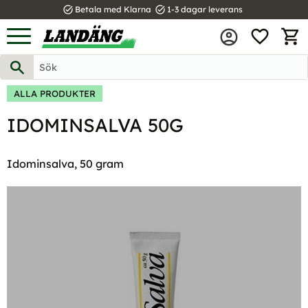
task_alt
task_alt
Betala med Klarna
1-3 dagar leverans
FAVOR
Meny
KUND
ALLA PRODUKTER
IDOMINSALVA 50G
Idominsalva, 50 gram