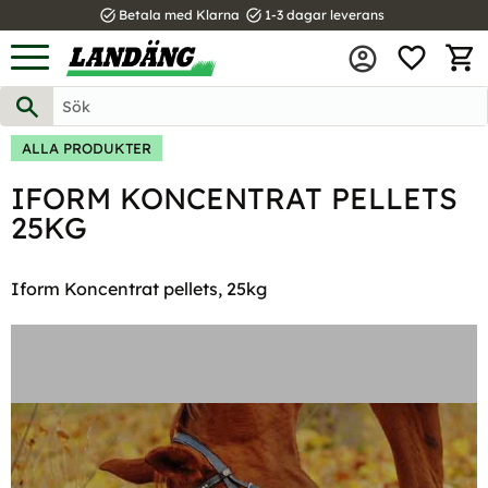
task_alt
task_alt
Betala med Klarna
1-3 dagar leverans
FAVOR
Meny
KUND
ALLA PRODUKTER
IFORM KONCENTRAT PELLETS
25KG
Iform Koncentrat pellets, 25kg