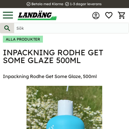
task_alt
task_alt
Betala med Klarna
1-3 dagar leverans
FAVOR
Meny
KUND
ALLA PRODUKTER
INPACKNING RODHE GET
SOME GLAZE 500ML
Inpackning Rodhe Get Some Glaze, 500ml