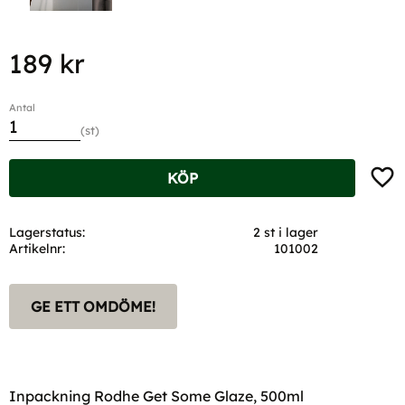
189
kr
Antal
st
Lägg t
KÖP
Lagerstatus
2 st i lager
Artikelnr
101002
GE ETT OMDÖME!
Inpackning Rodhe Get Some Glaze, 500ml