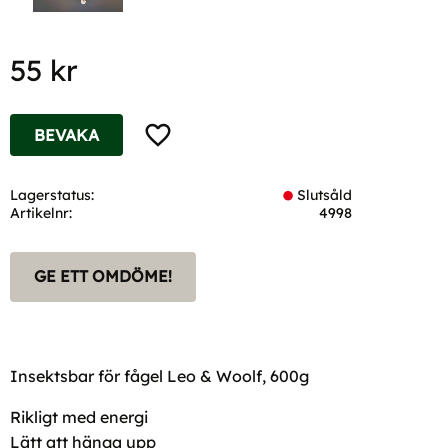
55
kr
Lägg till i favoriter
BEVAKA
Lagerstatus
Slutsåld
Artikelnr
4998
GE ETT OMDÖME!
Insektsbar för fågel Leo & Woolf, 600g
Rikligt med energi
Lätt att hänga upp