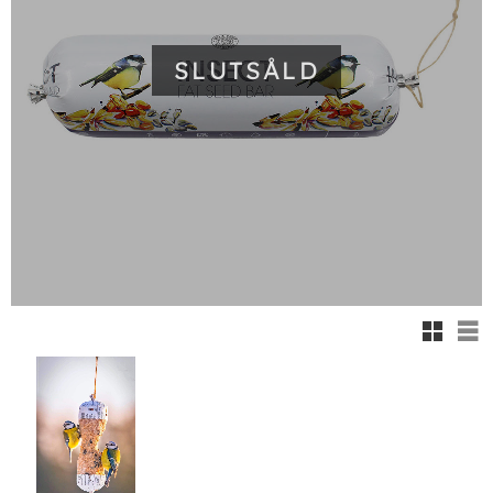
SLUTSÅLD
Rutnäts
Lis