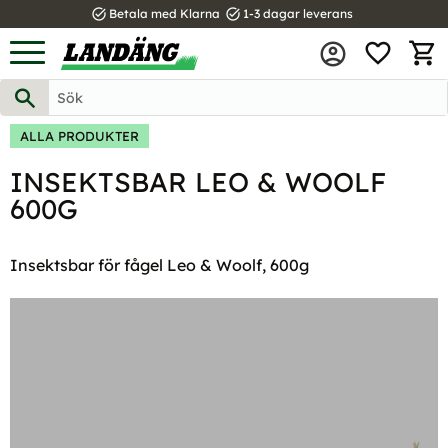
task_alt
task_alt
Betala med Klarna
1-3 dagar leverans
FAVOR
Meny
KUND
ALLA PRODUKTER
INSEKTSBAR LEO & WOOLF
600G
Insektsbar för fågel Leo & Woolf, 600g