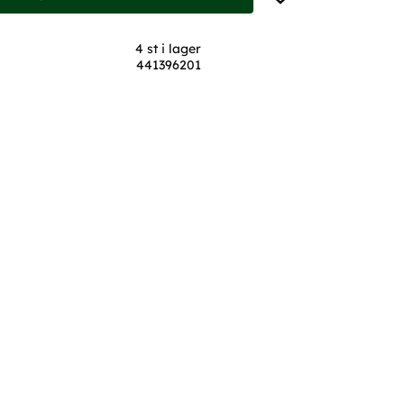
4 st i lager
441396201