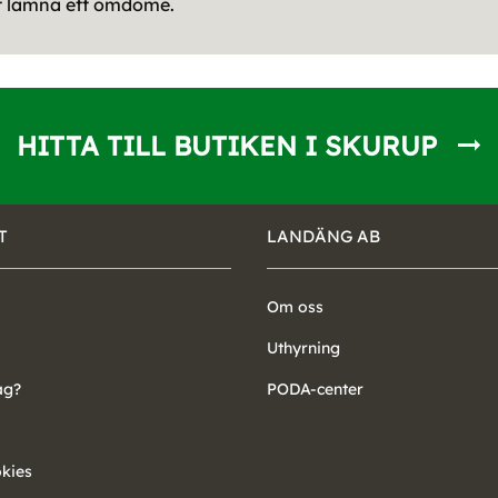
tt lämna ett omdöme.
HITTA TILL BUTIKEN I SKURUP
T
LANDÄNG AB
Om oss
Uthyrning
ag?
PODA-center
okies