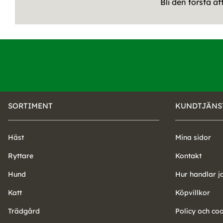
Bli den första a
SORTIMENT
KUNDTJÄNS
Häst
Mina sidor
Ryttare
Kontakt
Hund
Hur handlar j
Katt
Köpvillkor
Trädgård
Policy och co