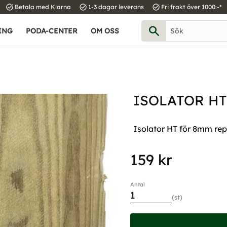
task_alt
task_alt
task_alt
Betala med Klarna
1-3 dagar leverans
Fri frakt över 1000:-*
ING
PODA-CENTER
OM OSS
ISOLATOR HT
Isolator HT för 8mm rep
159
kr
Antal
st