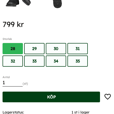
799
kr
Storlek
28
29
30
31
32
33
34
35
Antal
st
Lägg t
KÖP
Lagerstatus
1 st i lager