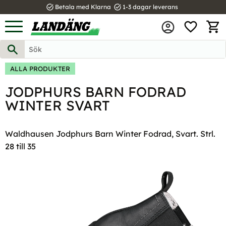
task_alt
task_alt
Betala med Klarna
1-3 dagar leverans
FAVOR
Meny
KUND
ALLA PRODUKTER
JODPHURS BARN FODRAD
WINTER SVART
Waldhausen Jodphurs Barn Winter Fodrad, Svart. Strl.
28 till 35