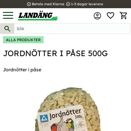
task_alt
task_alt
Betala med Klarna
1-3 dagar leverans
FAVOR
Meny
KUND
ALLA PRODUKTER
JORDNÖTTER I PÅSE 500G
Jordnötter i påse